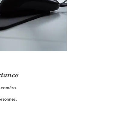
stance
ne caméra.
ersonnes,