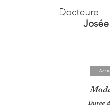
Docteure
Josée P
Psyc
Accu
Moda
Durée d